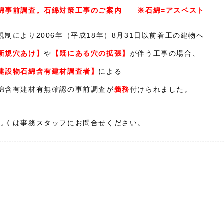
綿事前調査。石綿対策工事のご案内 ※石綿=アスベスト
規制により2006年（平成18年）8月31日以前着工の建物へ
新規穴あけ】
や
【既にある穴の拡張】
が伴う工事の場合、
建設物石綿含有建材調査者】
による
綿含有建材有無確認の事前調査が
義務
付けられました。
しくは事務スタッフにお問合せください。