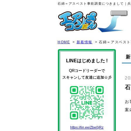
石綿＝アスベスト事前調査につきまして｜
HOME
>
新着情報
>
石綿＝アスベスト
新
LINEはじめました !
QRコードリーダーで
スキャンして友達に追加☆彡
2
石
お
案
https://lin.ee/Zbe0jRz