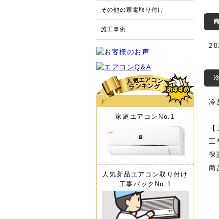
その他の家電取り付け
施工事例
2
冷
家庭エアコン
No.1
【
工
保
商
人気新品エアコン取り付け
工事パック
No.1