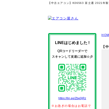
【中古エアコン】K06563 富士通 202
HO
LINEはじめました !
【中
QRコードリーダーで
スキャンして友達に追加☆彡
https://lin.ee/Zbe0jRz
※お急ぎの場合はお電話で