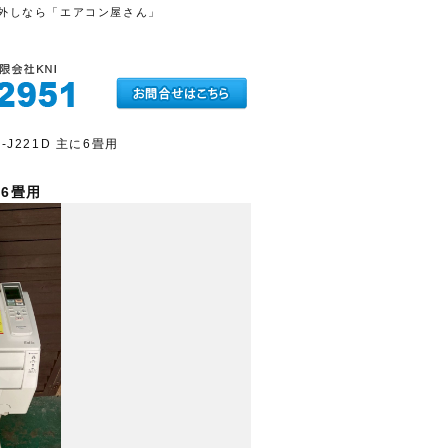
取り外しなら「エアコン屋さん」
-J221D 主に6畳用
に6畳用