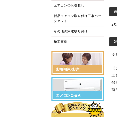
エアコンのお引越し
新品エアコン取り付け工事パッ
クセット
2
その他の家電取り付け
施工事例
冷
【
工
保
商