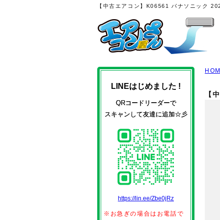
【中古エアコン】K06561 パナソニック 
HO
LINEはじめました !
【中
QRコードリーダーで
スキャンして友達に追加☆彡
https://lin.ee/Zbe0jRz
※お急ぎの場合はお電話で